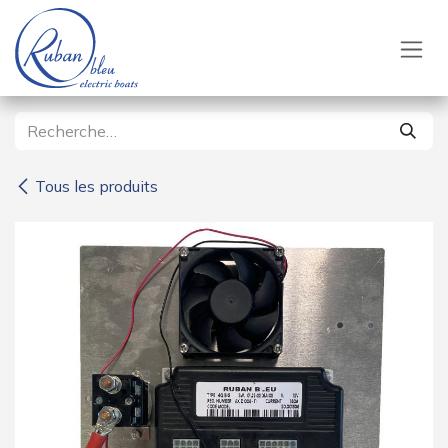
Se rendre au contenu
Tous les produits