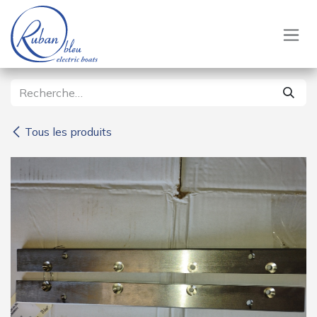
Se rendre au contenu
Tous les produits