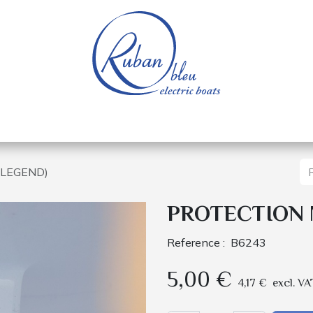
e nautique
Bateaux électriques
Pièces détachée
(LEGEND)
PROTECTION 
Reference :
B6243
5,00
€
4,17
€
excl. VA