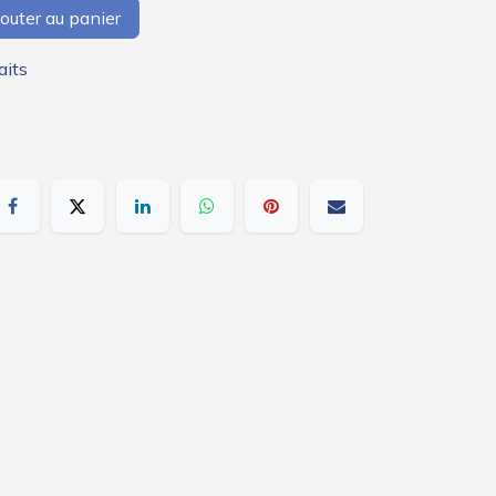
outer au panier
aits