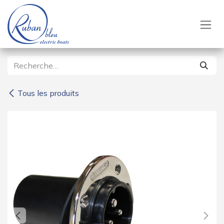
Se rendre au contenu
Tous les produits