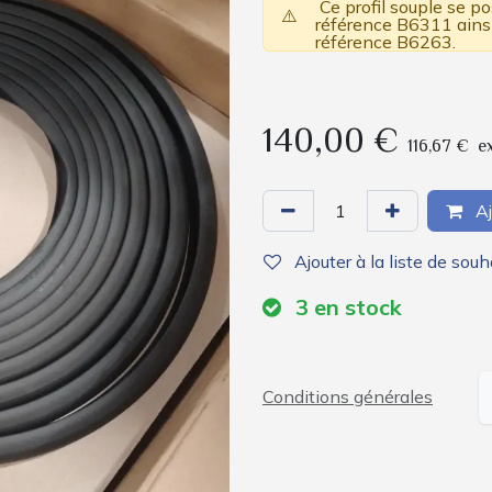
Ce profil souple se po
⚠️
référence B6311 ainsi 
référence B6263.
140,00
€
116,67
€
e
Aj
Ajouter à la liste de souh
3
en stock
Conditions générales