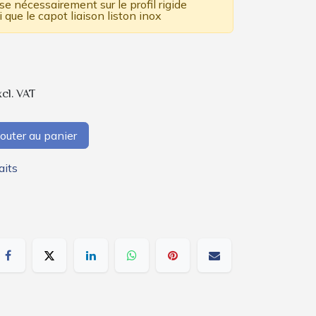
se nécessairement sur le profil rigide
que le capot liaison liston inox
xcl. VAT
outer au panier
aits