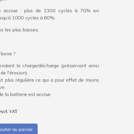
ie accrue : plus de 1300 cycles à 70% en
usqu’à 1000 cycles à 80%.
s les plus basses.
arbone ?
endant la charge/décharge (préservant ainsi
de l'érosion).
t plus régulière ce qui a pour effet de moins
ive.
de la batterie est accrue.
excl. VAT
outer au panier