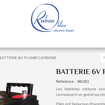
e nautique
Bateaux électriques
Pièces détachée
BATTERIE 6V PLOMB CARBONE
BATTERIE 6V
Reference :
B6281
Les batteries carbone son
connaissent un grand succès
Elles ont beaucoup d'avanta