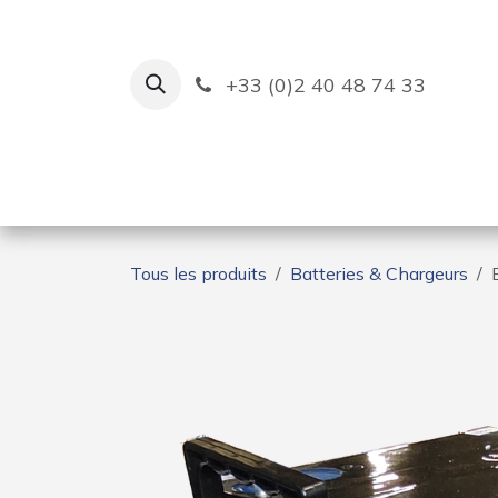
Se rendre au contenu
+33 (0)2 40 48 74 33
Ruban Bleu
Création de bas
Tous les produits
Batteries & Chargeurs