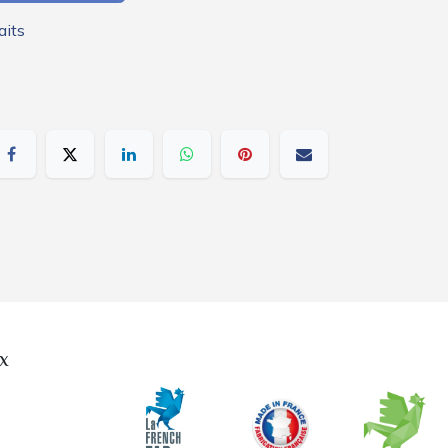
aits
x