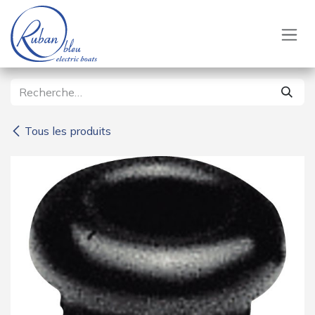
Se rendre au contenu
Tous les produits