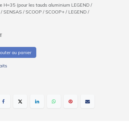
ite H=35 (pour les tauds aluminium LEGEND /
E / SENSAS / SCOOP / SCOOP+ / LEGEND /
T
outer au panier
aits