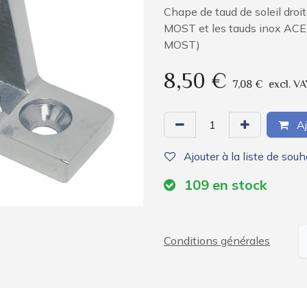
Chape de taud de soleil dro
MOST et les tauds inox AC
MOST)
8,50
€
7,08
€
excl. VA
Aj
Ajouter à la liste de souh
109
en stock
Conditions générales