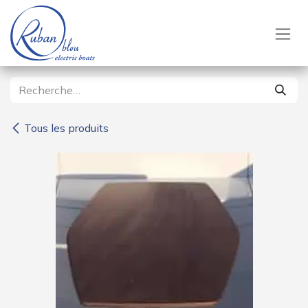
Se rendre au contenu
Tous les produits