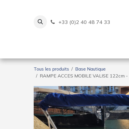
Se rendre au contenu
+33 (0)2 40 48 74 33
Ruban Bleu
Création de bas
Tous les produits
Base Nautique
RAMPE ACCES MOBILE VALISE 122cm -