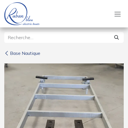
Se rendre au contenu
Base Nautique