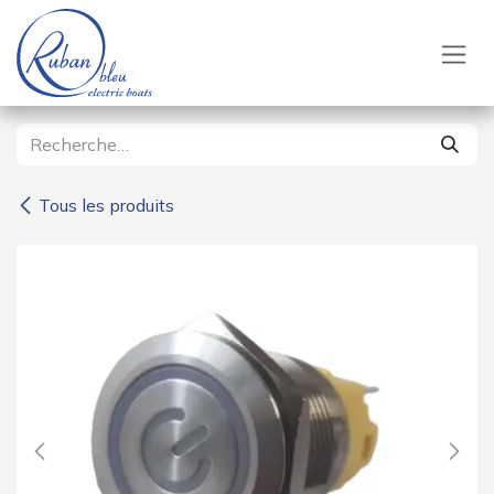
Se rendre au contenu
Tous les produits