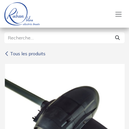
Se rendre au contenu
Tous les produits