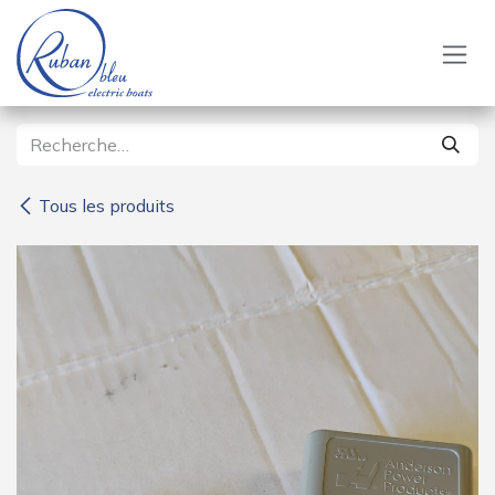
Se rendre au contenu
Tous les produits