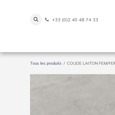
Se rendre au contenu
+33 (0)2 40 48 74 33
Ruban Bleu
Création de bas
Tous les produits
COUDE LAITON FEM/FE