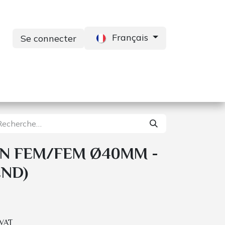
Français
Se connecter
s
Services
Contactez-nous
N FEM/FEM Ø40MM -
ND)
 VAT