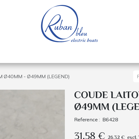
e nautique
Bateaux électriques
Pièces détachée
M Ø40MM - Ø49MM (LEGEND)
COUDE LAITO
Ø49MM (LEGE
Reference :
B6428
31,58
€
26,32
€
excl.