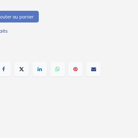
outer au panier
aits