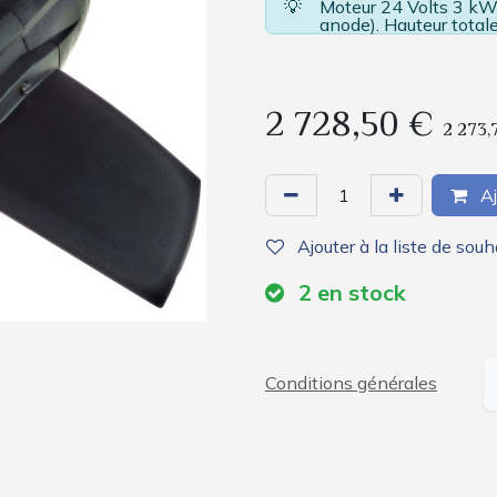
💡
Moteur 24 Volts 3 kW 
anode). Hauteur tota
2 728,50
€
2 273,
Aj
Ajouter à la liste de souh
2
en stock
Conditions générales