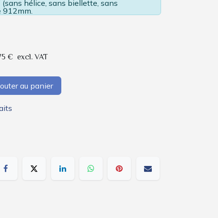
(sans hélice, sans biellette, sans
le 912mm.
75
€
excl. VAT
outer au panier
aits