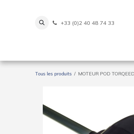
Se rendre au contenu
+33 (0)2 40 48 74 33
Ruban Bleu
Création de bas
Tous les produits
MOTEUR POD TORQEEDO