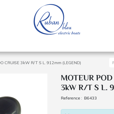
e nautique
Bateaux électriques
Pièces détachée
 CRUISE 3kW R/T S L. 912mm (LEGEND)
MOTEUR POD
3kW R/T S L.
Reference :
B6433