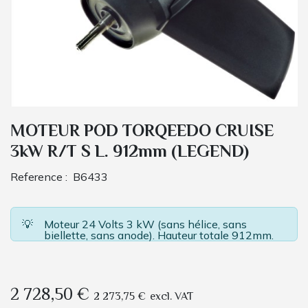
MOTEUR POD TORQEEDO CRUISE
3kW R/T S L. 912mm (LEGEND)
Reference :
B6433
💡
Moteur 24 Volts 3 kW (sans hélice, sans
biellette, sans anode). Hauteur totale 912mm.
2 728,50
€
2 273,75
€
excl. VAT