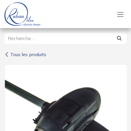
Se rendre au contenu
Tous les produits