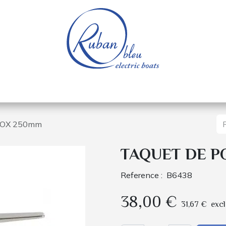
e nautique
Bateaux électriques
Pièces détachée
NOX 250mm
TAQUET DE P
Reference :
B6438
38,00
€
31,67
€
excl