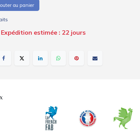
outer au panier
aits
 Expédition estimée : 22 jours
x