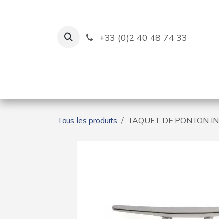
Se rendre au contenu
+33 (0)2 40 48 74 33
Ruban Bleu
Création de bas
Tous les produits
TAQUET DE PONTON I