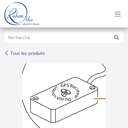
Se rendre au contenu
Tous les produits