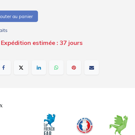
outer au panier
aits
 Expédition estimée : 37 jours
x