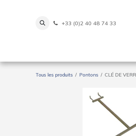
Se rendre au contenu
+33 (0)2 40 48 74 33
Ruban Bleu
Création de bas
Tous les produits
Pontons
CLÉ DE VER