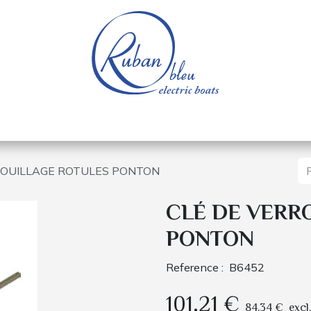
e nautique
Bateaux électriques
Pièces détachée
ROUILLAGE ROTULES PONTON
CLÉ DE VERR
PONTON
Reference :
B6452
101,21
€
84,34
€
excl