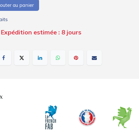
outer au panier
aits
Expédition estimée : 8 jours
x