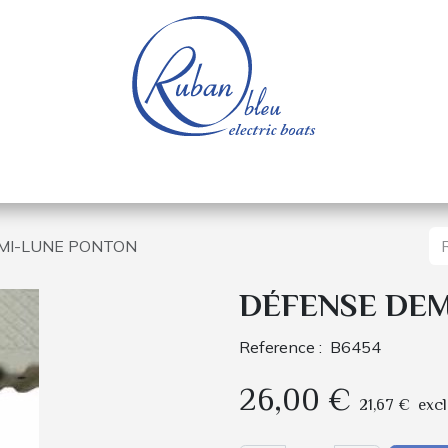
e nautique
Bateaux électriques
Pièces détachée
MI-LUNE PONTON
DÉFENSE DEM
Reference :
B6454
26,00
€
21,67
€
excl