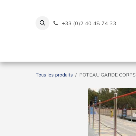
Se rendre au contenu
+33 (0)2 40 48 74 33
Ruban Bleu
Création de bas
Tous les produits
POTEAU GARDE CORPS