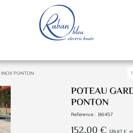
e nautique
Bateaux électriques
Pièces détachée
 INOX PONTON
POTEAU GARD
PONTON
Reference :
B6457
152,00
€
126,67
€
e