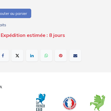
outer au panier
aits
Expédition estimée : 8 jours
x