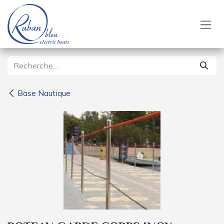
Se rendre au contenu
Base Nautique