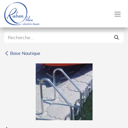
Se rendre au contenu
Base Nautique