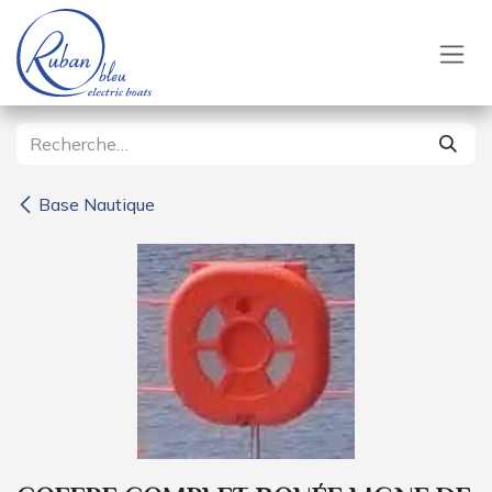
Se rendre au contenu
Base Nautique