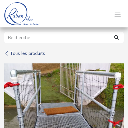
Se rendre au contenu
Tous les produits