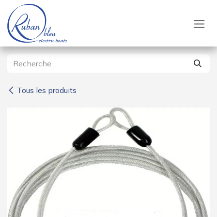
Se rendre au contenu
Tous les produits