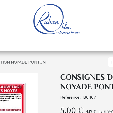
e nautique
Bateaux électriques
Pièces détachée
NTION NOYADE PONTON
CONSIGNES D
NOYADE PON
Reference :
B6467
5,00
€
4,17
€
excl. VA