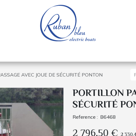
e nautique
Bateaux électriques
Pièces détachée
PASSAGE AVEC JOUE DE SÉCURITÉ PONTON
PORTILLON P
SÉCURITÉ PO
Reference :
B6468
2 796,50
€
2 330,