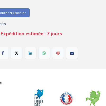
outer au panier
aits
Expédition estimée : 7 jours
x