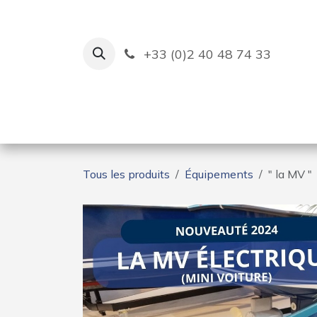
Se rendre au contenu
+33 (0)2 40 48 74 33
Ruban Bleu
Création de bas
Tous les produits
Équipements
" la MV "