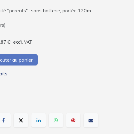
é "parents" : sans batterie, portée 120m
rs)
,67
€
excl. VAT
outer au panier
aits