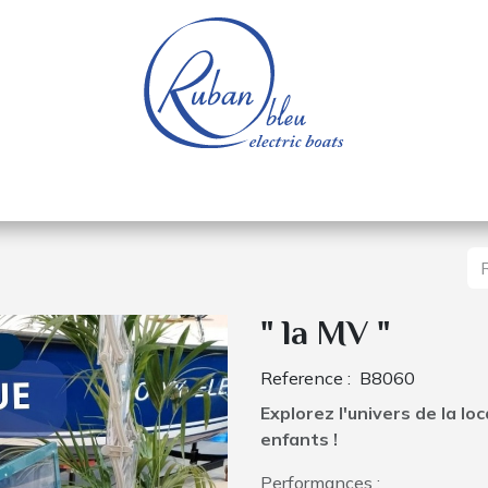
e nautique
Bateaux électriques
Pièces détachée
" la MV "
Reference :
B8060
Explorez l'univers de la lo
enfants !
Performances :