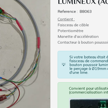
LUMINEUX (A
Reference :
B8063
Contient :
Faisceau de câble
Potentiomètre
Manette d'accélération
Contacteur à bouton poussoi
Si votre bateau était
faisceau de commande
💡
bouton poussoir lumi
le perçage à Ø19mm av
d'une lime.
Convient pour utilisa
(commercialisation in