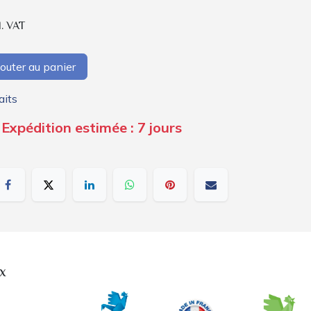
l. VAT
outer au panier
aits
Expédition estimée : 7 jours
x