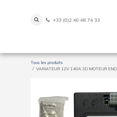
Se rendre au contenu
+33 (0)2 40 48 74 33
Ruban Bleu
Création de bas
Tous les produits
VARIATEUR 12V 140A 3D MOTEUR END