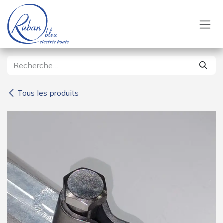
Se rendre au contenu
Tous les produits