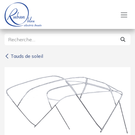
Se rendre au contenu
Tauds de soleil