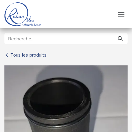
Se rendre au contenu
Tous les produits