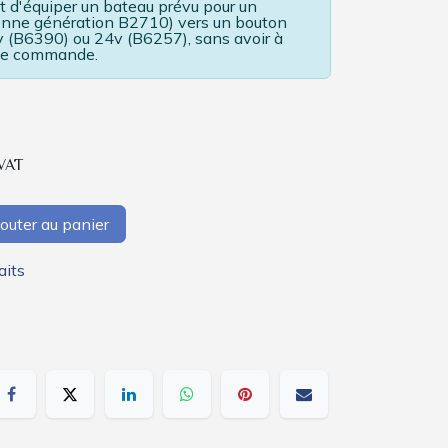
 d'équiper un bateau prévu pour un
enne génération B2710) vers un bouton
v (B6390) ou 24v (B6257), sans avoir à
 de commande.
 VAT
outer au panier
aits