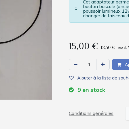
Cet adaptateur permet
bouton bascule (anci
💡
poussoir lumineux 12
changer de faisceau
15,00
€
12,50
€
excl.
Aj
Ajouter à la liste de souh
9
en stock
Conditions générales