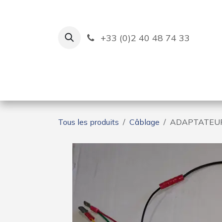
Se rendre au contenu
+33 (0)2 40 48 74 33
Ruban Bleu
Création de bas
Tous les produits
Câblage
ADAPTATEUR