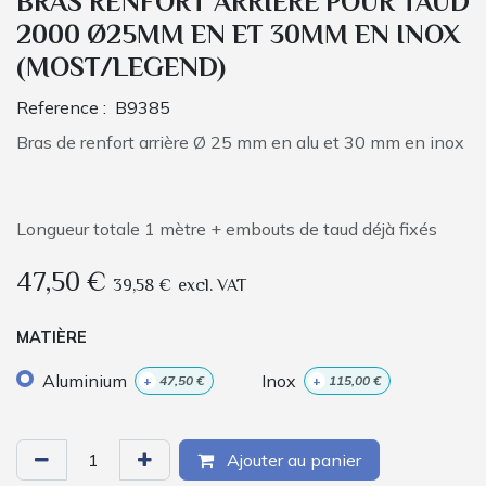
BRAS RENFORT ARRIERE POUR TAUD
2000 Ø25MM EN ET 30MM EN INOX
(MOST/LEGEND)
Reference :
B9385
Bras de renfort arrière Ø 25 mm en alu et 30 mm en inox
Longueur totale 1 mètre + embouts de taud déjà fixés
47,50
€
39,58
€
excl. VAT
MATIÈRE
Aluminium
Inox
+
47,50
€
+
115,00
€
Ajouter au panier