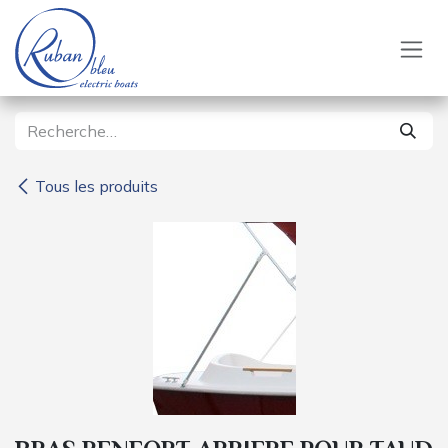
Se rendre au contenu
Tous les produits