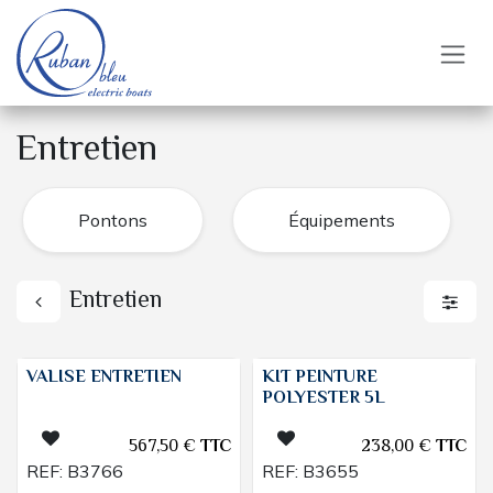
Se rendre au contenu
Entretien
Pontons
Équipements
Entretien
VALISE ENTRETIEN
KIT PEINTURE
POLYESTER 5L
567,50
€
TTC
238,00
€
TTC
REF:
B3766
REF:
B3655