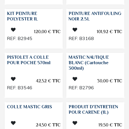
KIT PEINTURE
PEINTURE ANTIFOULING
POLYESTER 1L
NOIR 2.5L
120,00
€
TTC
101,92
€
TTC
REF:
B2945
REF:
B3168
PISTOLET A COLLE
MASTIC NAUTIQUE
POUR POCHE 570ml
BLANC (Cartouche
300ml)
42,52
€
TTC
30,00
€
TTC
REF:
B3546
REF:
B2796
COLLE MASTIC GRIS
PRODUIT D'ENTRETIEN
POUR CARENE (1L)
24,50
€
TTC
19,50
€
TTC