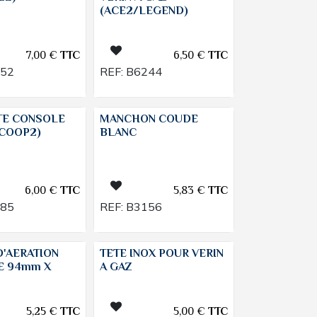
(ACE2/LEGEND)
7,00
€
TTC
6,50
€
TTC
852
REF:
B6244
TE CONSOLE
MANCHON COUDE
SCOOP2)
BLANC
6,00
€
TTC
5,83
€
TTC
085
REF:
B3156
D'AERATION
TETE INOX POUR VERIN
E 94mm X
A GAZ
5,25
€
TTC
5,00
€
TTC