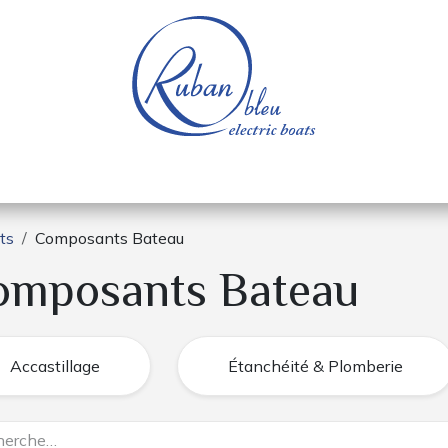
e nautique
Bateaux électriques
Pièces détachée
ts
Composants Bateau
omposants Bateau
Accastillage
Étanchéité & Plomberie