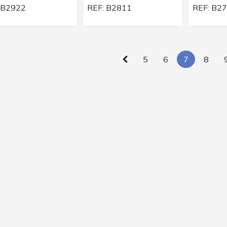
B2922
REF:
B2811
REF:
B2
5
6
7
8