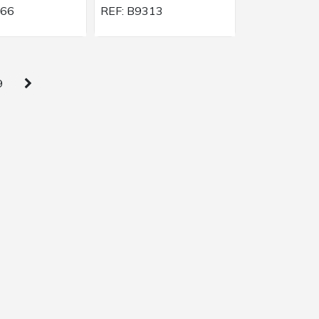
766
REF:
B9313
9