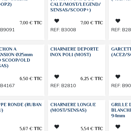
OOP2)
CALE/MOST/LEGEND/
SENSAS/SCOOP+)
7,00
€
TTC
7,00
€
TTC
B9091
REF:
B3008
REF:
B2
CHON A
CHARNIERE DEPORTE
GARCET
ANSION Ø25mm
INOX POLI (MOST)
(ACE2/
D SCOOP/OLD
SAS)
6,50
€
TTC
6,25
€
TTC
B4167
REF:
B2810
REF:
B9
PPE RONDE (RUBAN
CHARNIERE LONGUE
GRILLE 
U)
(MOST/SENSAS)
BLANCH
94mm
5,67
€
TTC
5,54
€
TTC