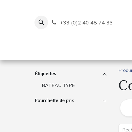
Se rendre au contenu
+33 (0)2 40 48 74 33
Ruban Bleu
Création de bas
Produi
Étiquettes
C
BATEAU TYPE
Fourchette de prix