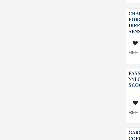
CHAR
FOR
DIRE
SEN
REF:
PAS
NYLO
SCO
REF:
GAR
COF