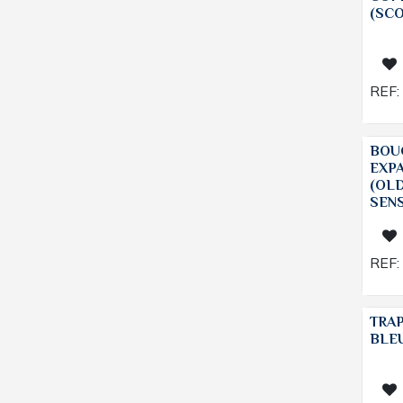
(SC
REF:
BOU
EXP
(OL
SEN
REF:
TRA
BLE