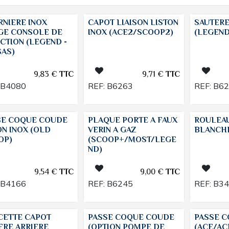
NIERE INOX
CAPOT LIAISON LISTON
SAUTER
GE CONSOLE DE
INOX (ACE2/SCOOP2)
(LEGEND
CTION (LEGEND -
SAS)
9,83
€
TTC
9,71
€
TTC
B4080
REF:
B6263
REF:
B6
SE COQUE COUDE
PLAQUE PORTE A FAUX
ROULEA
N INOX (OLD
VERIN A GAZ
BLANCHE
OP)
(SCOOP+/MOST/LEGE
ND)
9,54
€
TTC
9,00
€
TTC
B4166
REF:
B6245
REF:
B3
CETTE CAPOT
PASSE COQUE COUDE
PASSE C
FRE ARRIERE
(OPTION POMPE DE
(ACE/AC