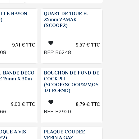
ELLE HAYON
QUART DE TOUR H.
)
25mm ZAMAK
(SCOOP2)
9,71
€
TTC
9,67
€
TTC
208
REF:
B6248
U BANDE DECO
BOUCHON DE FOND DE
 15mm X 30m
COCKPIT
(SCOOP/SCOOP2/MOS
T/LEGEND)
9,00
€
TTC
8,79
€
TTC
466
REF:
B2920
OQUE A VIS
PLAQUE COUDEE
E2)
VERIN A GAZ