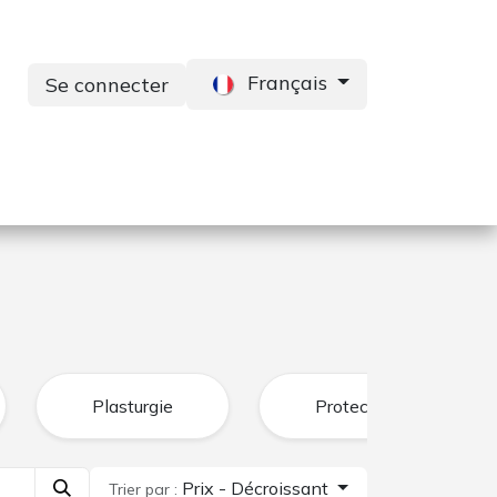
Français
Se connecter
s
Services
Contactez-nous
Plasturgie
Protection
Prix - Décroissant
Trier par :