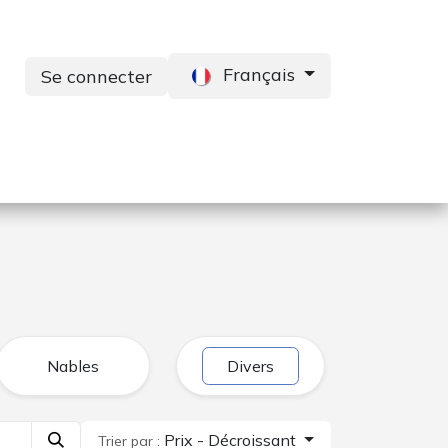
Français
Se connecter
s
Services
Contactez-nous
Nables
Divers
Prix - Décroissant
Trier par :