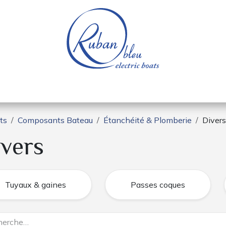
e nautique
Bateaux électriques
Pièces détachée
ts
Composants Bateau
Étanchéité & Plomberie
Divers
vers
Tuyaux & gaines
Passes coques