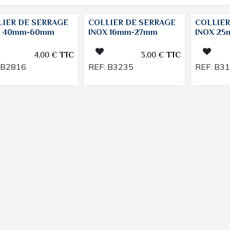
LIER DE SERRAGE
COLLIER DE SERRAGE
COLLIER
X 40mm-60mm
INOX 16mm-27mm
INOX 2
4,00
€
TTC
3,00
€
TTC
B2816
REF:
B3235
REF:
B3