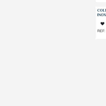
COL
INO
REF: