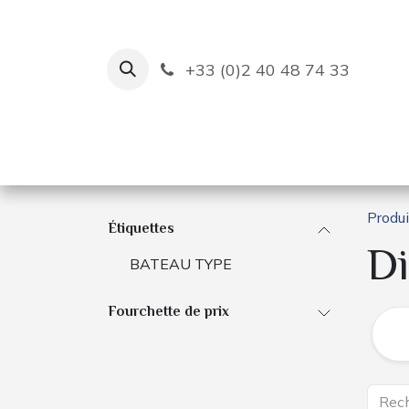
Se rendre au contenu
+33 (0)2 40 48 74 33
Ruban Bleu
Création de bas
Produi
Étiquettes
Di
BATEAU TYPE
Fourchette de prix