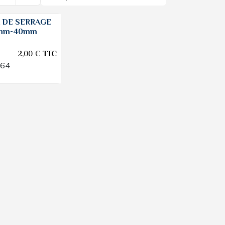
 DE SERRAGE
5mm-40mm
2,00
€
TTC
164