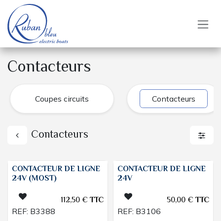
Se rendre au contenu
Contacteurs
Coupes circuits
Contacteurs
Contacteurs
CONTACTEUR DE LIGNE
CONTACTEUR DE LIGNE
24V (MOST)
24V
112,50
€
TTC
50,00
€
TTC
REF:
B3388
REF:
B3106