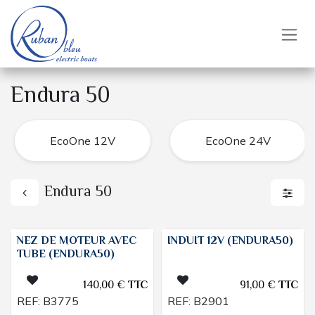
Se rendre au contenu
Endura 50
EcoOne 12V
EcoOne 24V
Endura 50
NEZ DE MOTEUR AVEC
INDUIT 12V (ENDURA50)
TUBE (ENDURA50)
140,00
€
TTC
91,00
€
TTC
REF:
B3775
REF:
B2901