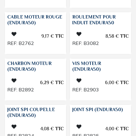
CABLE MOTEUR ROUGE
ROULEMENT POUR
(ENDURA50)
INDUIT ENDURA50
9,17
€
TTC
8,58
€
TTC
REF:
B2762
REF:
B3082
CHARBON MOTEUR
VIS MOTEUR
(ENDURA50)
(ENDURA50)
6,29
€
TTC
6,00
€
TTC
REF:
B2892
REF:
B2903
JOINT SPI COUPELLE
JOINT SPI (ENDURA50)
(ENDURA50)
4,08
€
TTC
4,00
€
TTC
REF:
B2824
REF:
B2825