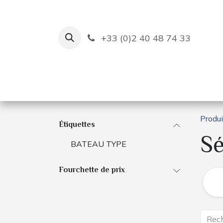
Se rendre au contenu
+33 (0)2 40 48 74 33
Ruban Bleu
Création de bas
Produi
Étiquettes
Sé
BATEAU TYPE
Fourchette de prix