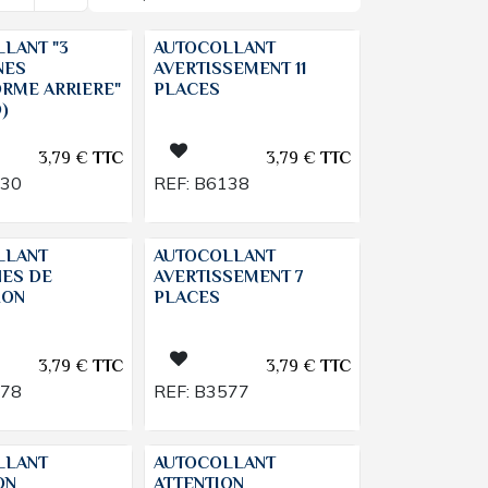
LANT "3
AUTOCOLLANT
NES
AVERTISSEMENT 11
RME ARRIERE"
PLACES
)
3,79
€
TTC
3,79
€
TTC
430
REF:
B6138
LLANT
AUTOCOLLANT
NES DE
AVERTISSEMENT 7
ION
PLACES
3,79
€
TTC
3,79
€
TTC
578
REF:
B3577
LLANT
AUTOCOLLANT
ON
ATTENTION