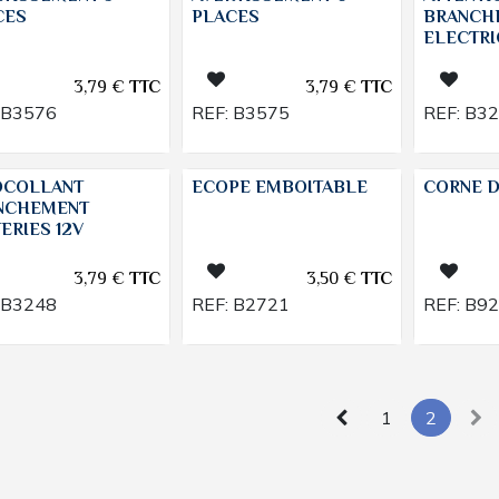
CES
PLACES
BRANCH
ELECTR
3,79
€
TTC
3,79
€
TTC
B3576
REF:
B3575
REF:
B3
OCOLLANT
ECOPE EMBOITABLE
CORNE 
NCHEMENT
ERIES 12V
3,79
€
TTC
3,50
€
TTC
B3248
REF:
B2721
REF:
B9
1
2