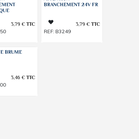
EMENT
BRANCHEMENT 24V FR
IQUE
3,79
€
TTC
3,79
€
TTC
250
REF:
B3249
DE BRUME
3,46
€
TTC
200