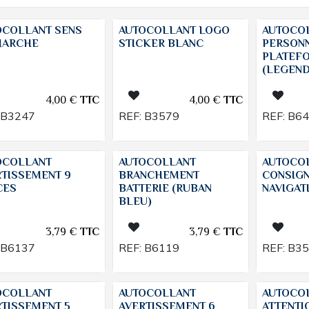
OCOLLANT SENS
AUTOCOLLANT LOGO
AUTOCOL
MARCHE
STICKER BLANC
PERSON
PLATEFO
(LEGEND
4,00
€
TTC
4,00
€
TTC
B3247
REF:
B3579
REF:
B6
OCOLLANT
AUTOCOLLANT
AUTOCO
RTISSEMENT 9
BRANCHEMENT
CONSIG
CES
BATTERIE (RUBAN
NAVIGAT
BLEU)
3,79
€
TTC
3,79
€
TTC
B6137
REF:
B6119
REF:
B3
OCOLLANT
AUTOCOLLANT
AUTOCO
RTISSEMENT 5
AVERTISSEMENT 6
ATTENTI