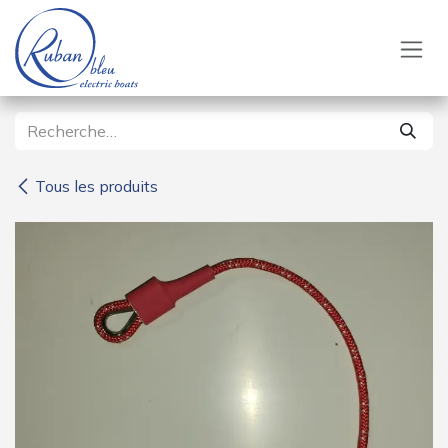
Se rendre au contenu
Tous les produits