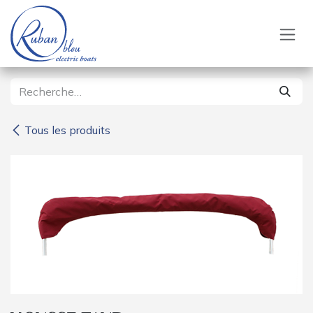
Se rendre au contenu
Tous les produits