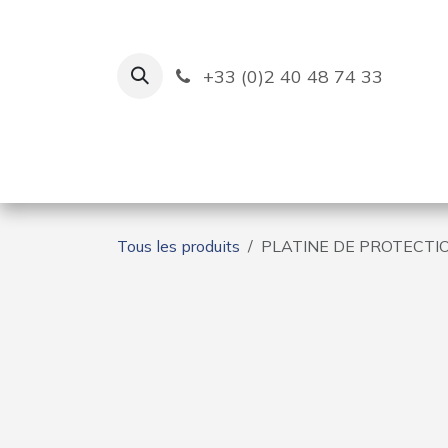
Se rendre au contenu
+33 (0)2 40 48 74 33
Ruban Bleu
Création de bas
Tous les produits
PLATINE DE PROTECTIO