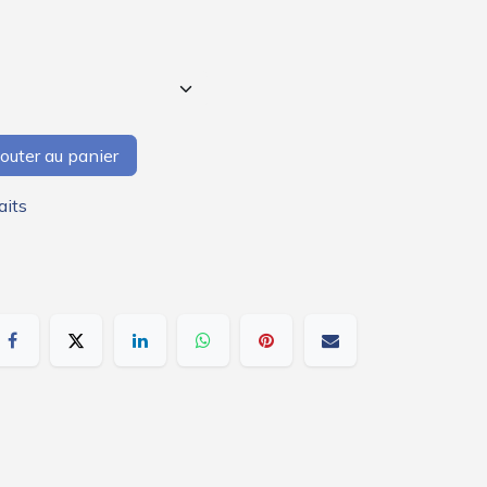
outer au panier
aits