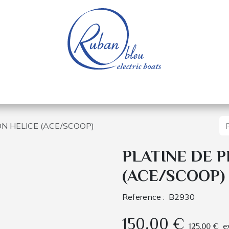
e nautique
Bateaux électriques
Pièces détachée
N HELICE (ACE/SCOOP)
PLATINE DE 
(ACE/SCOOP)
Reference :
B2930
150,00
€
125,00
€
e