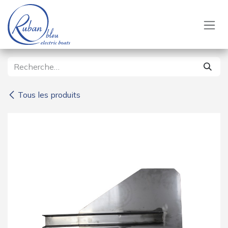
Se rendre au contenu
Tous les produits