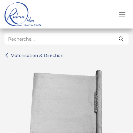
Se rendre au contenu
Motorisation & Direction