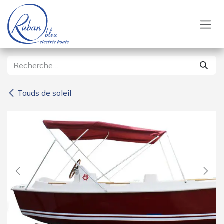
Se rendre au contenu
Tauds de soleil