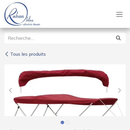
Se rendre au contenu
Tous les produits