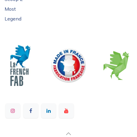
Most
Legend